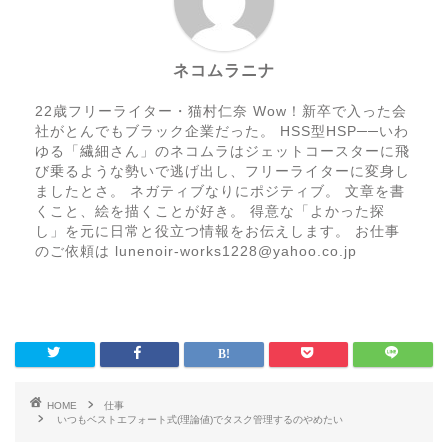
ネコムラニナ
22歳フリーライター・猫村仁奈 Wow！新卒で入った会
社がとんでもブラック企業だった。 HSS型HSP──いわ
ゆる「繊細さん」のネコムラはジェットコースターに飛
び乗るような勢いで逃げ出し、フリーライターに変身し
ましたとさ。 ネガティブなりにポジティブ。 文章を書
くこと、絵を描くことが好き。 得意な「よかった探
し」を元に日常と役立つ情報をお伝えします。 お仕事
のご依頼は lunenoir-works1228@yahoo.co.jp
HOME
仕事
いつもベストエフォート式(理論値)でタスク管理するのやめたい