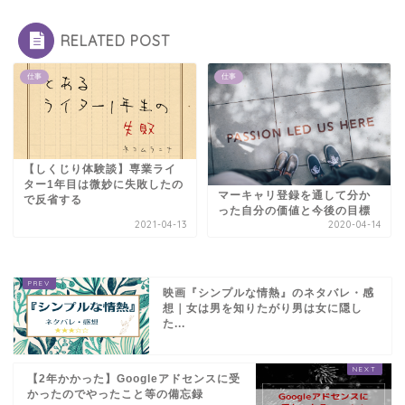
RELATED POST
仕事
仕事
【しくじり体験談】専業ライ
ター1年目は微妙に失敗したの
マーキャリ登録を通して分か
で反省する
った自分の価値と今後の目標
2021-04-13
2020-04-14
映画『シンプルな情熱』のネタバレ・感
想｜女は男を知りたがり男は女に隠し
た...
【2年かかった】Googleアドセンスに受
かったのでやったこと等の備忘録