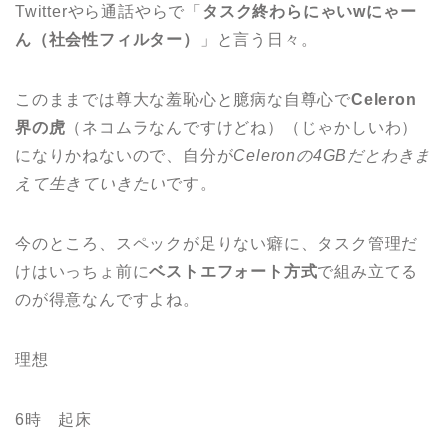
Twitterやら通話やらで「
タスク終わらにゃいwにゃー
ん（社会性フィルター）
」と言う日々。
このままでは尊大な羞恥心と臆病な自尊心で
Celeron
界の虎
（ネコムラなんですけどね）（じゃかしいわ）
になりかねないので、自分が
Celeronの4GBだとわきま
えて生きていきたい
です。
今のところ、スペックが足りない癖に、タスク管理だ
けはいっちょ前に
ベストエフォート方式
で組み立てる
のが得意なんですよね。
理想
6時 起床