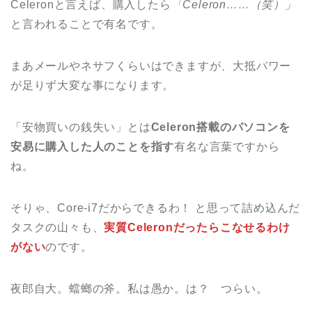
Celeronと言えば、購入したら
「Celeron……（笑）」
と言われることで有名です。
まあメールやネサフくらいはできますが、大抵パワー
が足りず大変な事になります。
「安物買いの銭失い」とは
Celeron搭載のパソコンを
安易に購入した人のことを指す
有名な言葉ですから
ね。
そりゃ、Core-i7だからできるわ！ と思って詰め込んだ
タスクの山々も、
実質Celeronだったらこなせるわけ
がない
のです。
夜郎自大。蟷螂の斧。私は愚か。は？ つらい。